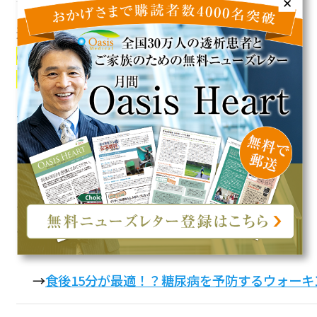
✕
運動は、一度にまとめて行うのではなく
日々
の生活の中で運動量を多くすることを意識す
る
ことがポイントです。
一週間に一度何十キロも走るのではなく、毎
日数十分ウォーキングすることが大切なので
す。この章では、日常生活にぜひ取り入れた
いウォーキングのコツから、毎日の生活の中
で少しでも運動量を増やすためのポイントに
ついてご紹介していきます。
→
食後15分が最適！？糖尿病を予防するウォーキ